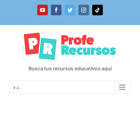
Saltar
al
YouTube
Facebook
Twitter
Instagram
Tiktok
contenido
Busca tus recursos educativos aquí
Ir a...