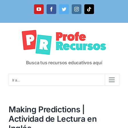
Saltar
al
YouTube
Facebook
Twitter
Instagram
Tiktok
contenido
Busca tus recursos educativos aquí
Ir a...
Making Predictions |
Actividad de Lectura en