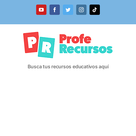
Saltar
al
YouTube
Facebook
Twitter
Instagram
Tiktok
contenido
Busca tus recursos educativos aquí