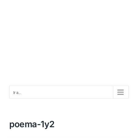
Ir a...
poema-1y2