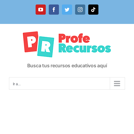
Saltar
al
YouTube
Facebook
Twitter
Instagram
Tiktok
contenido
Busca tus recursos educativos aquí
Ir a...