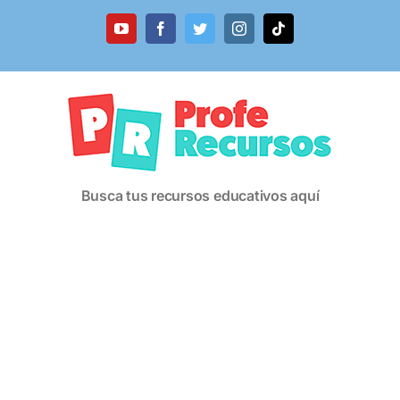
Saltar
al
YouTube
Facebook
Twitter
Instagram
Tiktok
contenido
Busca tus recursos educativos aquí