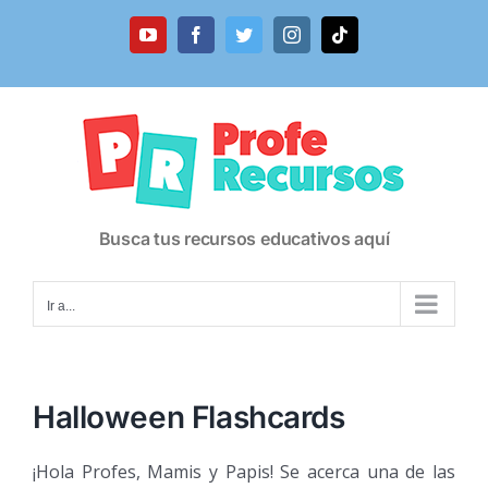
Saltar
al
YouTube
Facebook
Twitter
Instagram
Tiktok
contenido
Busca tus recursos educativos aquí
Ir a...
Halloween Flashcards
¡Hola Profes, Mamis y Papis! Se acerca una de las