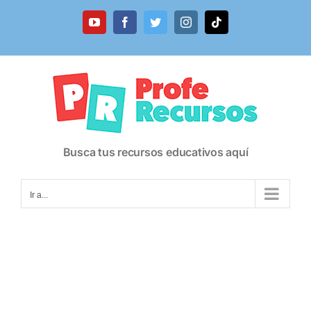
Saltar
al
YouTube
Facebook
Twitter
Instagram
Tiktok
contenido
Busca tus recursos educativos aquí
Ir a...