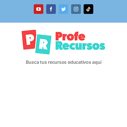
Saltar
al
YouTube
Facebook
Twitter
Instagram
Tiktok
contenido
Busca tus recursos educativos aquí