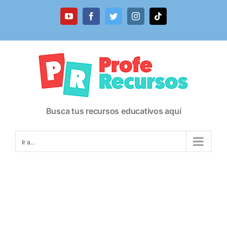
Saltar
al
YouTube
Facebook
Twitter
Instagram
Tiktok
contenido
Busca tus recursos educativos aquí
Ir a...