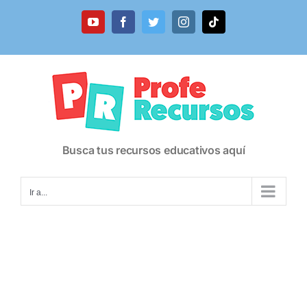
Saltar
al
YouTube
Facebook
Twitter
Instagram
Tiktok
contenido
Busca tus recursos educativos aquí
Ir a...