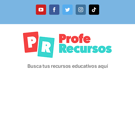
Saltar
al
YouTube
Facebook
Twitter
Instagram
Tiktok
contenido
Busca tus recursos educativos aquí