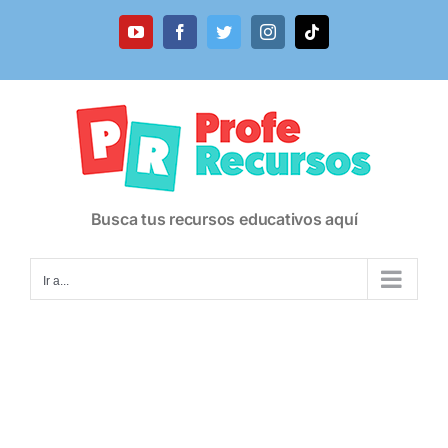
Saltar
al
YouTube
Facebook
Twitter
Instagram
Tiktok
contenido
Busca tus recursos educativos aquí
Ir a...