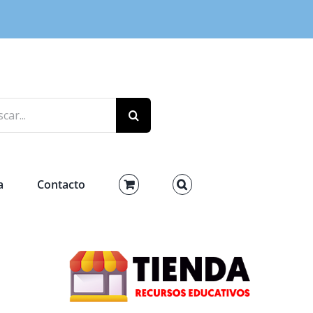
r:
a
Contacto