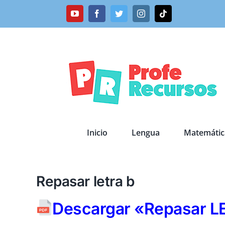
Saltar
YouTube
Facebook
Twitter
Instagram
Tiktok
al
contenido
Inicio
Lengua
Matemátic
Repasar letra b
Descargar «Repasar L