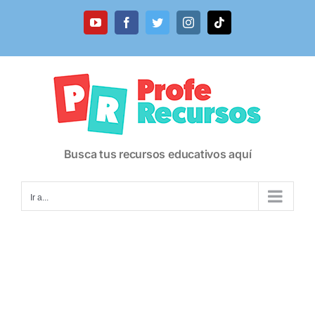
Saltar
al
YouTube
Facebook
Twitter
Instagram
Tiktok
contenido
Busca tus recursos educativos aquí
Ir a...