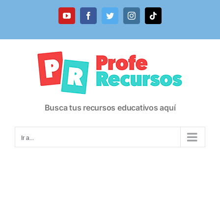
Saltar
al
YouTube
Facebook
Twitter
Instagram
Tiktok
contenido
Busca tus recursos educativos aquí
Ir a...