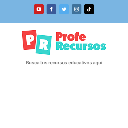
Saltar
al
YouTube
Facebook
Twitter
Instagram
Tiktok
contenido
Busca tus recursos educativos aquí