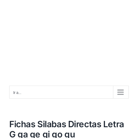
Ir a...
Fichas Silabas Directas Letra
G ga ge gi go gu