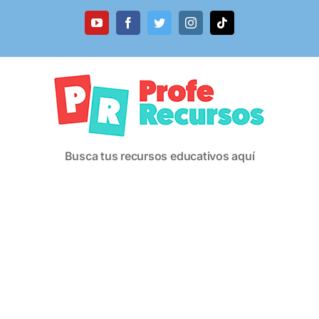
Saltar
al
YouTube
Facebook
Twitter
Instagram
Tiktok
contenido
Busca tus recursos educativos aquí