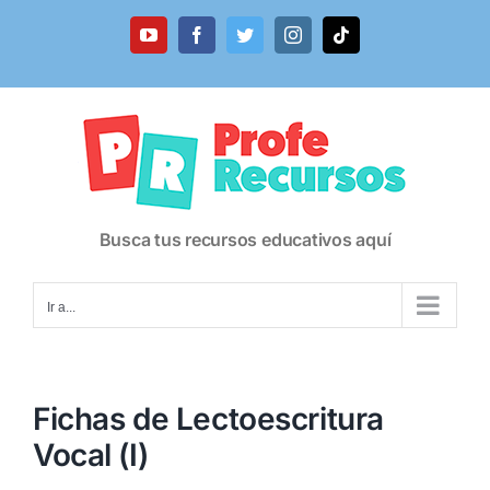
Saltar
al
YouTube
Facebook
Twitter
Instagram
Tiktok
contenido
Busca tus recursos educativos aquí
Ir a...
Fichas de Lectoescritura
Vocal (I)