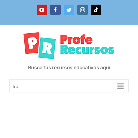
Saltar
al
YouTube
Facebook
Twitter
Instagram
Tiktok
contenido
Busca tus recursos educativos aquí
Ir a...