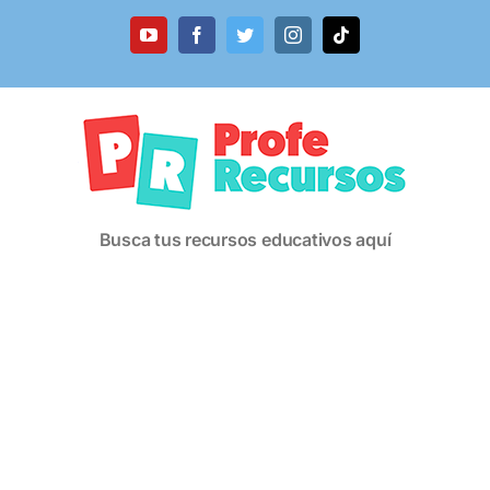
Saltar
al
YouTube
Facebook
Twitter
Instagram
Tiktok
contenido
Busca tus recursos educativos aquí