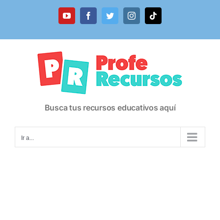
Saltar
al
YouTube
Facebook
Twitter
Instagram
Tiktok
contenido
Busca tus recursos educativos aquí
Ir a...