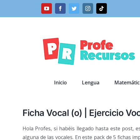
Saltar
YouTube
Facebook
Twitter
Instagram
Tiktok
al
contenido
Inicio
Lengua
Matemátic
Ficha Vocal (o) | Ejercicio Vo
Hola Profes, si habéis llegado hasta este post, 
alguna de las vocales. En este pack de 5 fichas i