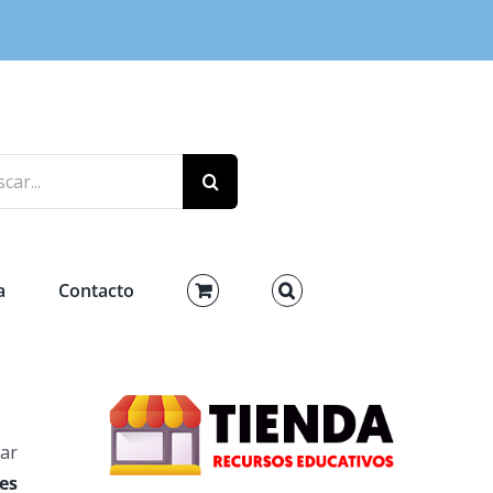
r:
a
Contacto
jar
es