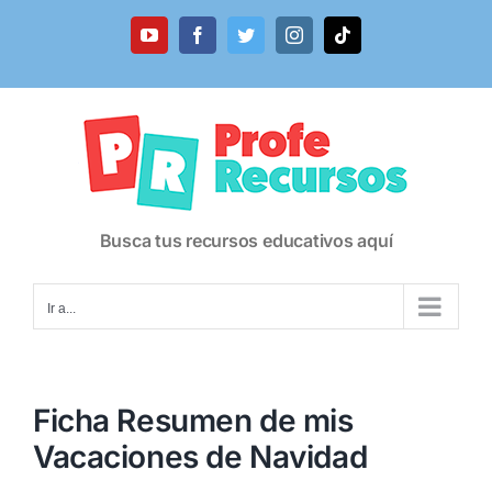
Saltar
al
YouTube
Facebook
Twitter
Instagram
Tiktok
contenido
Busca tus recursos educativos aquí
Ir a...
Ficha Resumen de mis
Vacaciones de Navidad