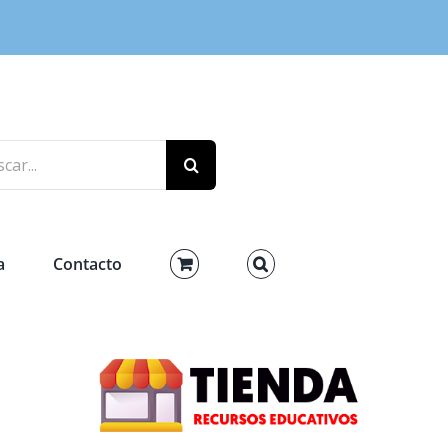
r:
a
Contacto