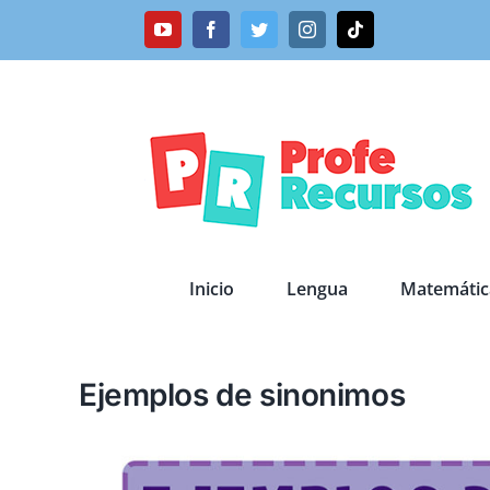
Saltar
YouTube
Facebook
Twitter
Instagram
Tiktok
al
contenido
Inicio
Lengua
Matemátic
Ejemplos de sinonimos