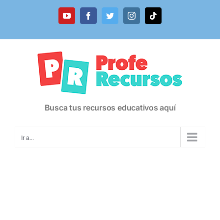
Saltar
al
YouTube
Facebook
Twitter
Instagram
Tiktok
contenido
Busca tus recursos educativos aquí
Ir a...