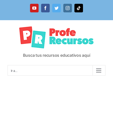
Saltar
al
YouTube
Facebook
Twitter
Instagram
Tiktok
contenido
Busca tus recursos educativos aquí
Ir a...