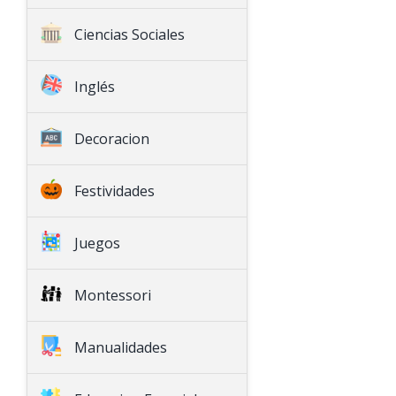
Ciencias Sociales
Historia
Inglés
Geografía
English Language Arts
Decoracion
Math
Natural Science
Festividades
Social Science
Seasonal
Juegos
Games
Montessori
Montessori
Decoration
Special Education
Manualidades
Arts & Crafts