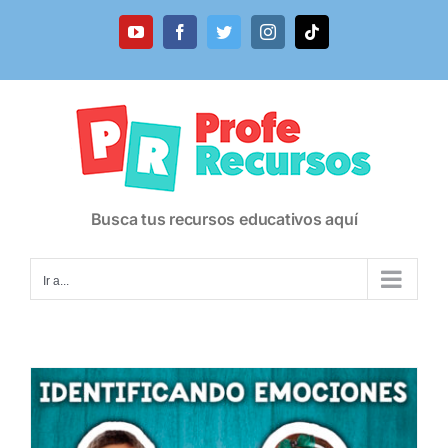
Saltar
al
YouTube
Facebook
Twitter
Instagram
Tiktok
contenido
Busca tus recursos educativos aquí
Ir a...