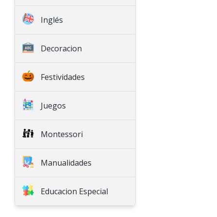
Historia
Inglés
Geografía
English Language Arts
Decoracion
Math
Natural Science
Festividades
Social Science
Seasonal
Juegos
Games
Montessori
Montessori
Decoration
Special Education
Manualidades
Arts & Crafts
Educacion Especial