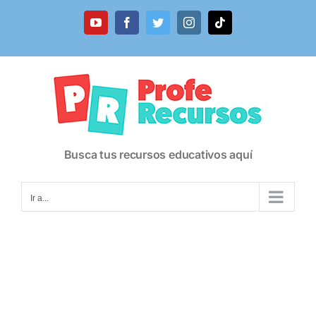
Saltar
al
YouTube
Facebook
Twitter
Instagram
Tiktok
contenido
Busca tus recursos educativos aquí
Ir a...