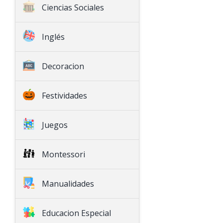
Ciencias Sociales
Historia
Inglés
Geografía
English Language Arts
Decoracion
Math
Natural Science
Festividades
Social Science
Seasonal
Juegos
Games
Montessori
Montessori
Decoration
Special Education
Manualidades
Arts & Crafts
Educacion Especial