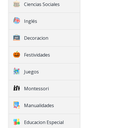
Ciencias Sociales
Historia
Inglés
Geografía
English Language Arts
Decoracion
Math
Natural Science
Festividades
Social Science
Seasonal
Juegos
Games
Montessori
Montessori
Decoration
Special Education
Manualidades
Arts & Crafts
Educacion Especial