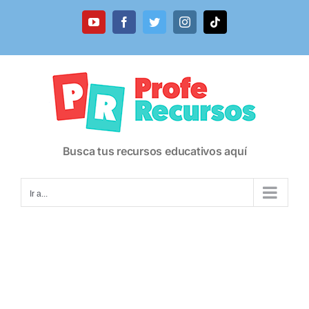
Saltar
al
YouTube
Facebook
Twitter
Instagram
Tiktok
contenido
Busca tus recursos educativos aquí
Ir a...