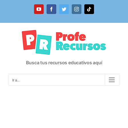
Saltar
al
YouTube
Facebook
Twitter
Instagram
Tiktok
contenido
Busca tus recursos educativos aquí
Ir a...