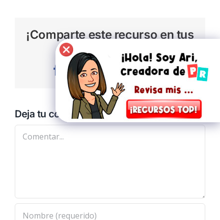
¡Comparte este recurso en tus
redes sociales!
Facebook
Twitter
WhatsApp
Pinterest
Vk
Correo
electrónic
Deja tu comentario
Comentar