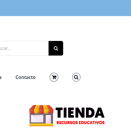
r:
a
Contacto