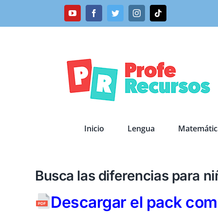
Saltar
YouTube
Facebook
Twitter
Instagram
Tiktok
al
contenido
Inicio
Lengua
Matemátic
Busca las diferencias para n
Descargar el pack comp