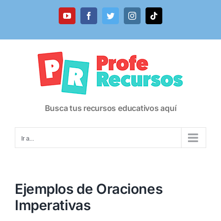
Saltar
al
YouTube
Facebook
Twitter
Instagram
Tiktok
contenido
Busca tus recursos educativos aquí
Ir a...
Ejemplos de Oraciones
Imperativas