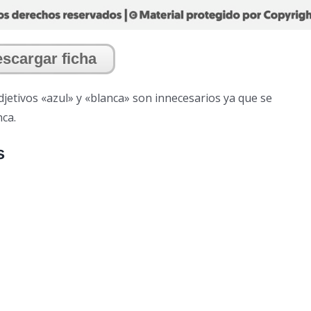
scargar ficha
djetivos «azul» y «blanca» son innecesarios ya que se
nca.
s