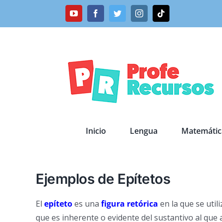
Saltar
YouTube
Facebook
Twitter
Instagram
Tiktok
al
contenido
Inicio
Lengua
Matemátic
Ejemplos de Epítetos
El
epíteto
es una
figura retórica
en la que se util
que es inherente o evidente del sustantivo al que