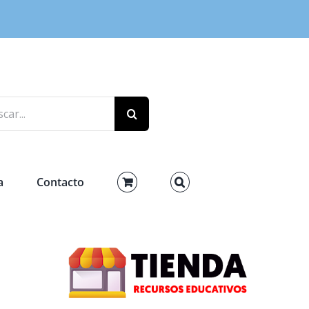
r:
a
Contacto