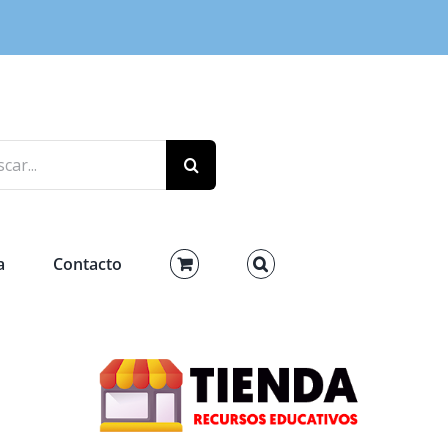
r:
a
Contacto