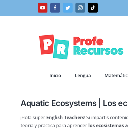
Saltar
YouTube
Facebook
Twitter
Instagram
Tiktok
al
contenido
Inicio
Lengua
Matemátic
Aquatic Ecosystems | Los ec
¡Hola súper
English Teachers
! Si impartís conten
teoría y práctica para aprender
los ecosistemas a