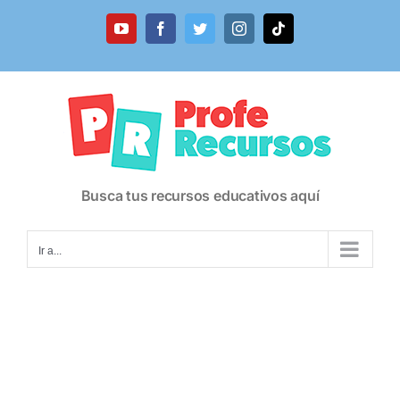
Saltar
al
YouTube
Facebook
Twitter
Instagram
Tiktok
contenido
Busca tus recursos educativos aquí
Ir a...