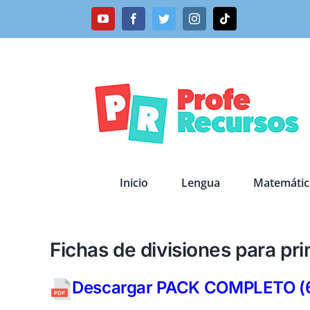
Saltar
YouTube
Facebook
Twitter
Instagram
Tiktok
al
contenido
Inicio
Lengua
Matemátic
Fichas de divisiones para pri
Descargar PACK COMPLETO (6