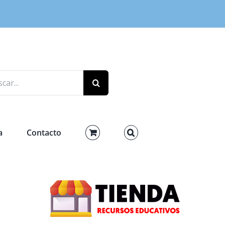
r:
a
Contacto