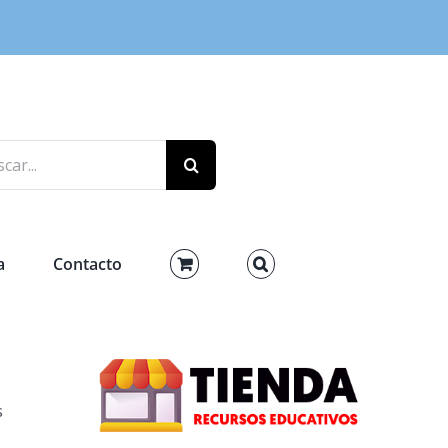
r:
a
Contacto
s