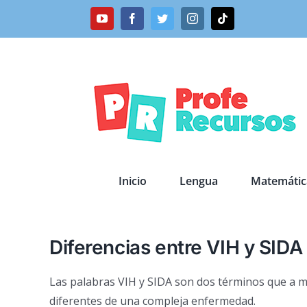
Saltar
YouTube
Facebook
Twitter
Instagram
Tiktok
al
contenido
Inicio
Lengua
Matemátic
Diferencias entre VIH y SIDA
Las palabras VIH y SIDA son dos términos que a m
diferentes de una compleja enfermedad.