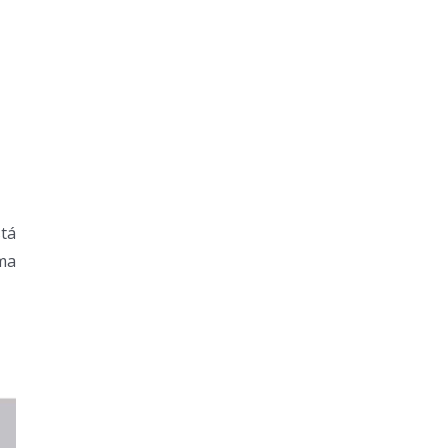
tá
ema