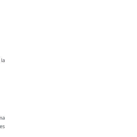
 la
ema
es