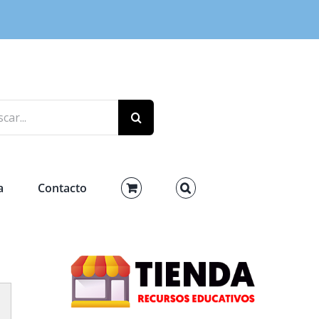
r:
a
Contacto