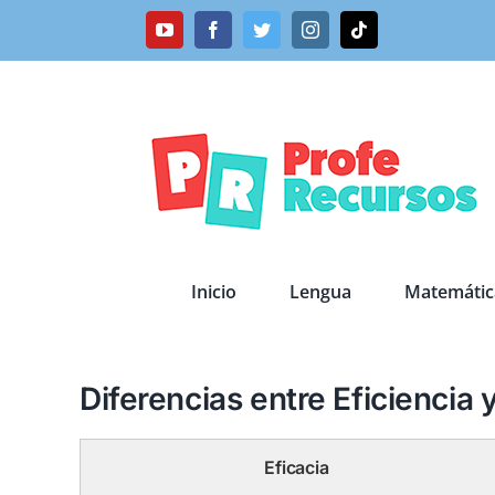
Saltar
YouTube
Facebook
Twitter
Instagram
Tiktok
al
contenido
Inicio
Lengua
Matemátic
Diferencias entre Eficiencia y
Eficacia