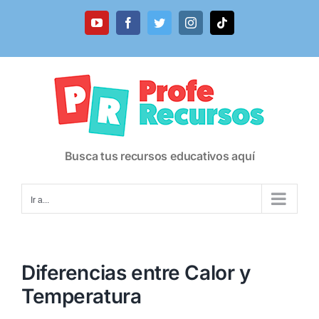
Saltar
al
YouTube
Facebook
Twitter
Instagram
Tiktok
contenido
Busca tus recursos educativos aquí
Ir a...
Diferencias entre Calor y
Temperatura