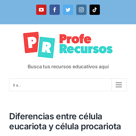
Saltar
al
YouTube
Facebook
Twitter
Instagram
Tiktok
contenido
Busca tus recursos educativos aquí
Ir a...
Diferencias entre célula
eucariota y célula procariota