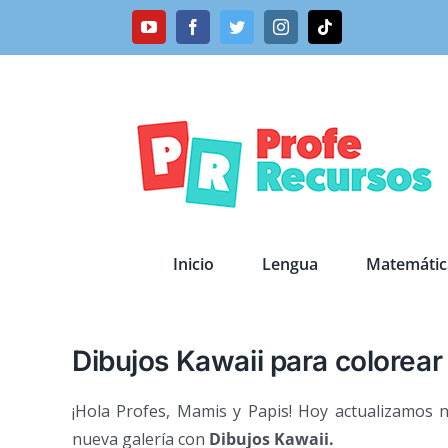
Saltar
YouTube
Facebook
Twitter
Instagram
Tiktok
al
contenido
Inicio
Lengua
Matemátic
Dibujos Kawaii para colorear
¡Hola Profes, Mamis y Papis! Hoy actualizamos n
nueva galería con
Dibujos Kawaii.