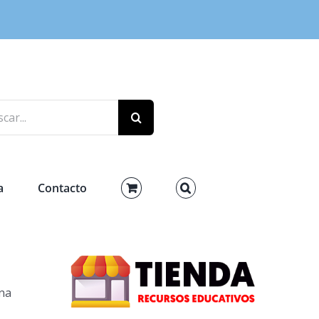
r:
a
Contacto
na