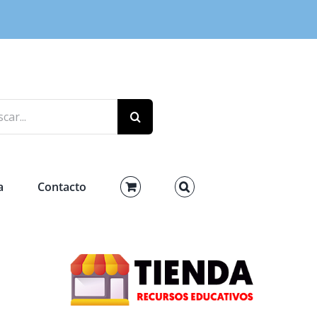
r:
a
Contacto