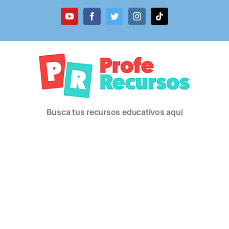
Saltar
al
YouTube
Facebook
Twitter
Instagram
Tiktok
contenido
Busca tus recursos educativos aquí