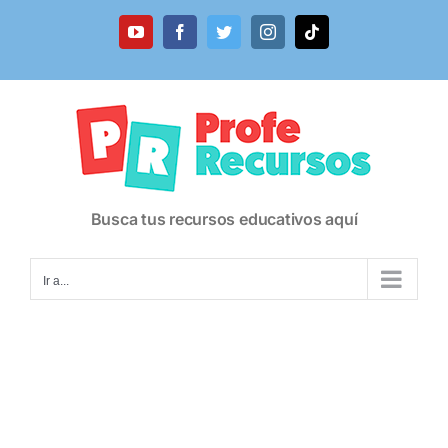
Saltar
al
YouTube
Facebook
Twitter
Instagram
Tiktok
contenido
Busca tus recursos educativos aquí
Ir a...