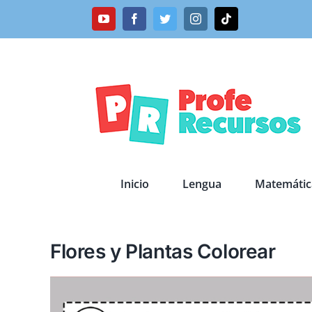
Saltar
YouTube
Facebook
Twitter
Instagram
Tiktok
al
contenido
Inicio
Lengua
Matemátic
Flores y Plantas Colorear