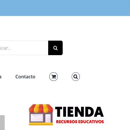
r:
a
Contacto