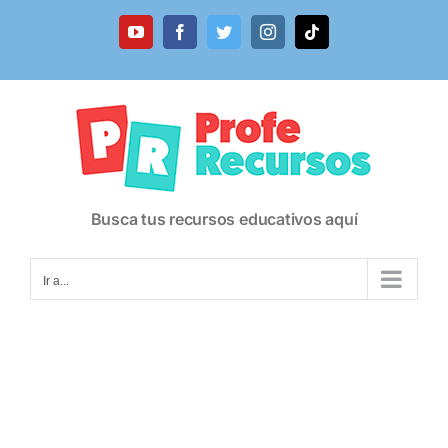
Saltar
al
YouTube
Facebook
Twitter
Instagram
Tiktok
contenido
Busca tus recursos educativos aquí
Ir a...