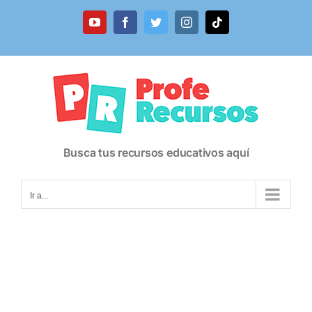
Saltar
al
YouTube
Facebook
Twitter
Instagram
Tiktok
contenido
Busca tus recursos educativos aquí
Ir a...