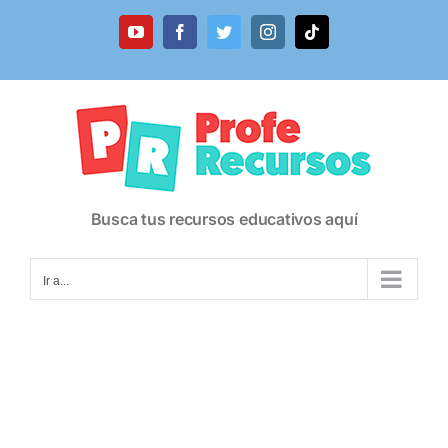
Saltar
al
YouTube
Facebook
Twitter
Instagram
Tiktok
contenido
Busca tus recursos educativos aquí
Ir a...