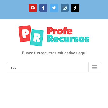
Saltar
al
YouTube
Facebook
Twitter
Instagram
Tiktok
contenido
Busca tus recursos educativos aquí
Ir a...