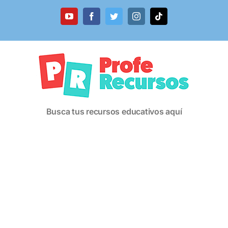
Saltar
al
YouTube
Facebook
Twitter
Instagram
Tiktok
contenido
Busca tus recursos educativos aquí